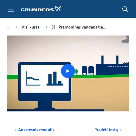
Pereiti
prie
pagrindinio
turinio
Visi kursai
31 - Pramoninės vandens tie...
Play
video
Ankstesnis modulis
Pradėti testą