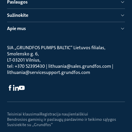
Paslaugos
Sužinokite
Apie mus
SIA „GRUNDFOS PUMPS BALTIC“ Lietuvos filialas
Smolensko g. 6
LT-03201 Vilnius
tel: +370 52395430 | lithuania@sales.grundfos.com |
lithuania@servicesupport.grundfos.com
Teisiniai klausimai
Registracija naujienlaiškiui
Bendrosios gaminių ir paslaugų pardavimo ir teikimo sąlygos
Susisiekite su „Grundfos“