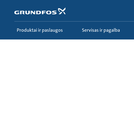
Pereiti
prie
pagrindinio
turinio
Produktai ir paslaugos
Servisas ir pagalba
Sužinokite
Ecademy
Visi kursai
31 - Pr