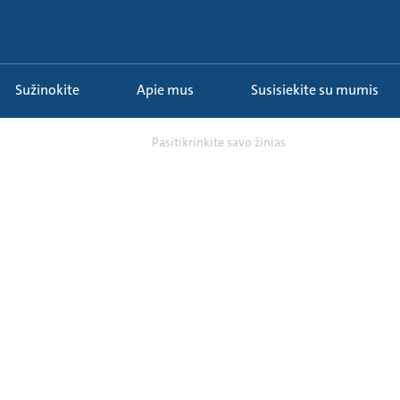
Sužinokite
Apie mus
Susisiekite su mumis
amoninės vandens tie...
Pasitikrinkite savo žinias