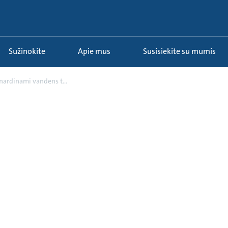
Sužinokite
Apie mus
Susisiekite su mumis
anardinami vandens t...