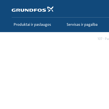
Pereiti
prie
pagrindinio
turinio
Produktai ir paslaugos
Servisas ir pagalba
Sužinokite
Ecademy
Visi kursai
107 - P