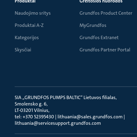
Produktai
Greitosios nuorodos
Naudojimo sritys
Grundfos Product Center
Produktai A-Z
MyGrundfos
Kategorijos
Grundfos Extranet
Skysčiai
Grundfos Partner Portal
SIA „GRUNDFOS PUMPS BALTIC“ Lietuvos filialas
Smolensko g. 6
LT-03201 Vilnius
tel: +370 52395430 | lithuania@sales.grundfos.com |
lithuania@servicesupport.grundfos.com