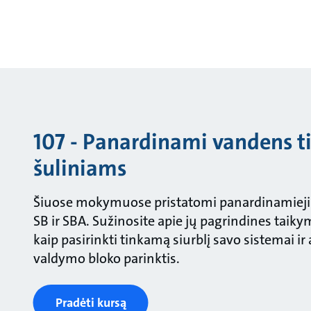
107 - Panardinami vandens ti
šuliniams
Šiuose mokymuose pristatomi panardinamieji s
SB ir SBA. Sužinosite apie jų pagrindines taikym
kaip pasirinkti tinkamą siurblį savo sistemai ir
valdymo bloko parinktis.
Pradėti kursą