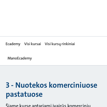
Ecademy
Visi kursai
Visi kursų rinkiniai
ManoEcademy
3 - Nuotekos komerciniuose
pastatuose
Šiame kurse aptariami įvairūs komercinių