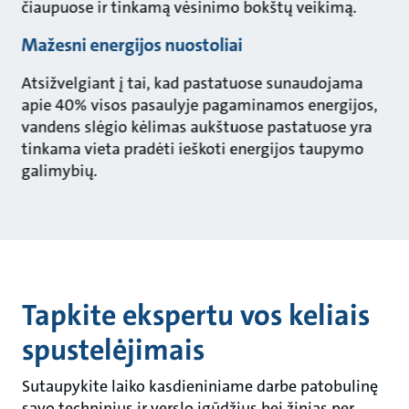
čiaupuose ir tinkamą vėsinimo bokštų veikimą.
Mažesni energijos nuostoliai
Atsižvelgiant į tai, kad pastatuose sunaudojama
apie 40% visos pasaulyje pagaminamos energijos,
vandens slėgio kėlimas aukštuose pastatuose yra
tinkama vieta pradėti ieškoti energijos taupymo
galimybių.
Tapkite ekspertu vos keliais
spustelėjimais
Sutaupykite laiko kasdieniniame darbe patobulinę
savo techninius ir verslo įgūdžius bei žinias per