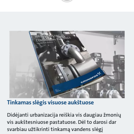
Tinkamas slėgis visuose aukštuose
Didėjanti urbanizacija reiškia vis daugiau žmonių
vis aukštesniuose pastatuose. Dėl to darosi dar
svarbiau užtikrinti tinkamą vandens slėgį