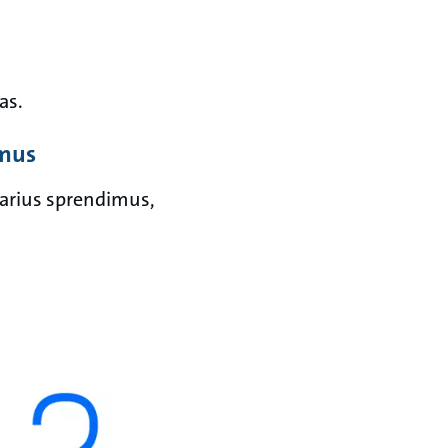
as.
imus
varius sprendimus,