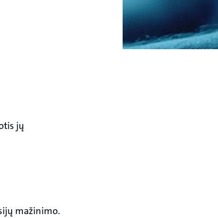
tis jų
isijų mažinimo.