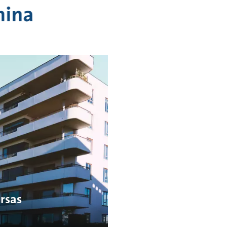
mina
rsas