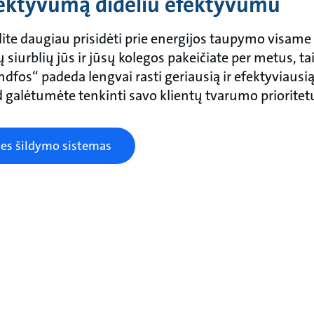
fektyvumą dideliu efektyvumu
ite daugiau prisidėti prie energijos taupymo visame 
siurblių jūs ir jūsų kolegos pakeičiate per metus, tai
dfos“ padeda lengvai rasti geriausią ir efektyviausią 
 galėtumėte tenkinti savo klientų tvarumo prioritet
nes šildymo sistemas