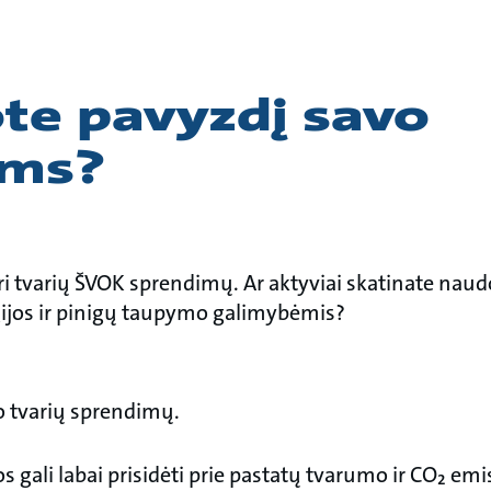
ote pavyzdį savo
ams?
 tvarių ŠVOK sprendimų. Ar aktyviai skatinate naudo
ijos ir pinigų taupymo galimybėmis?
šo tvarių sprendimų.
s gali labai prisidėti prie pastatų tvarumo ir CO₂ em