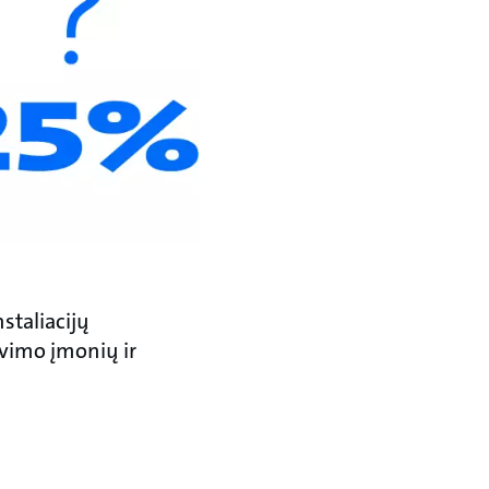
staliacijų
avimo įmonių ir