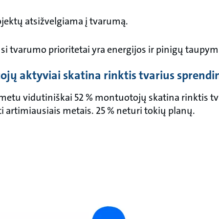
jektų atsižvelgiama į tvarumą.
i tvarumo prioritetai yra energijos ir pinigų taupym
jų aktyviai skatina rinktis tvarius sprend
 metu vidutiniškai 52 % montuotojų skatina rinktis t
ėti artimiausiais metais. 25 % neturi tokių planų.