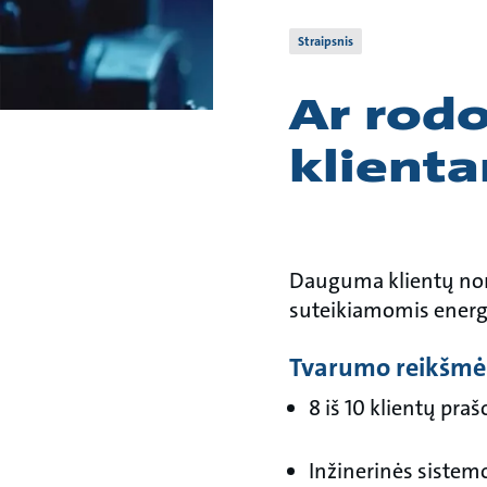
Straipsnis
Ar rod
klient
Dauguma klientų nori
suteikiamomis energ
Tvarumo reikšmė
8 iš 10 klientų pra
Inžinerinės sistemo