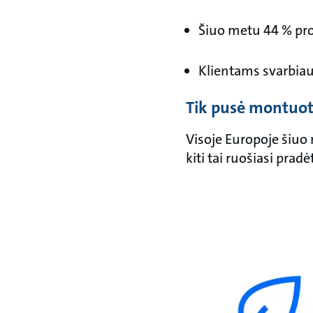
Šiuo metu 44 % pro
Klientams svarbiaus
Tik pusė montuoto
Visoje Europoje šiuo
kiti tai ruošiasi prad