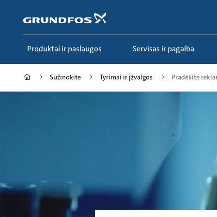
Pereiti
prie
pagrindinio
turinio
Produktai ir paslaugos
Servisas ir pagalba
Sužinokite
Tyrimai ir įžvalgos
Pradėkite reklam