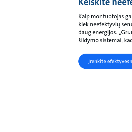
Keiskite nee
Kaip montuotojas gal
kiek neefektyvių senų 
daug energijos. „Grun
šildymo sistemai, kad
Įrenkite efektyves