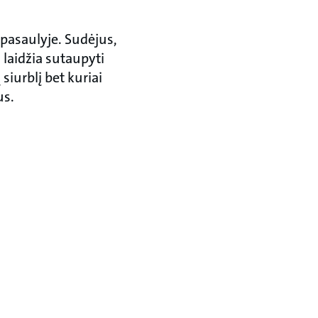
pasaulyje. Sudėjus,
 laidžia sutaupyti
siurblį bet kuriai
us.