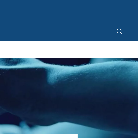
Lithuania
-
LT