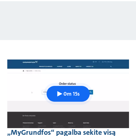
0m 15s
„MyGrundfos“ pagalba sekite visą