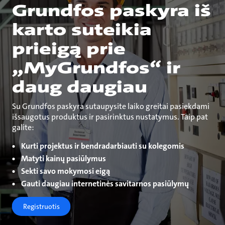
Grundfos paskyra iš
karto suteikia
prieigą prie
„MyGrundfos“ ir
daug daugiau
Su Grundfos paskyra sutaupysite laiko greitai pasiekdami
išsaugotus produktus ir pasirinktus nustatymus. Taip pat
galite:
Kurti projektus ir bendradarbiauti su kolegomis
Matyti kainų pasiūlymus
Sekti savo mokymosi eigą
Gauti daugiau internetinės savitarnos pasiūlymų
Registruotis