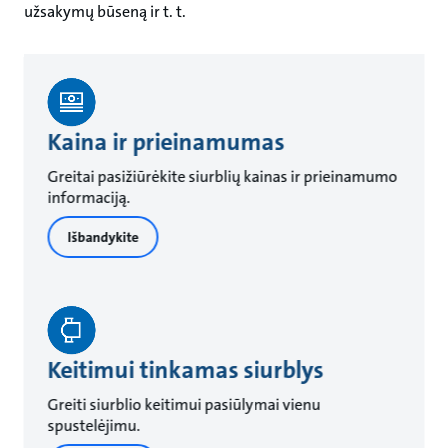
užsakymų būseną ir t. t.
Kaina ir prieinamumas
Greitai pasižiūrėkite siurblių kainas ir prieinamumo
informaciją.
Išbandykite
Keitimui tinkamas siurblys
Greiti siurblio keitimui pasiūlymai vienu
spustelėjimu.