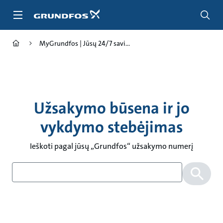
Pereiti
prie
pagrindinio
turinio
MyGrundfos | Jūsų 24/7 savi...
Užsakymo būsena ir jo
vykdymo stebėjimas
Ieškoti pagal jūsų „Grundfos“ užsakymo numerį