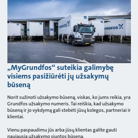
„MyGrundfos“ suteikia galimybę
visiems pasižiūrėti jų užsakymų
būseną
Norit sužinoti užsakymo būseną, viskas, ko jums reikia, yra
Grundfos užsakymo numeris. Tai reiškia, kad užsakymo
būseną ir jo vykdymą gali stebėti jūsų kolegos, partneriai ir
klientai.
Vienu paspaudimu jūs arba jūsų klientas galite gauti
naujausią užsakymo siuntos būseną.