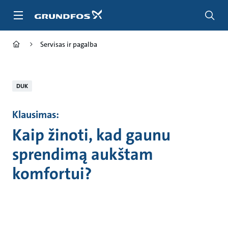
Pereiti
prie
pagrindinio
turinio
Servisas ir pagalba
DUK
Klausimas:
Kaip žinoti, kad gaunu
sprendimą aukštam
komfortui?