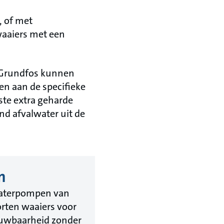
, of met
waaiers met een
n Grundfos kunnen
n aan de specifieke
ste extra geharde
nd afvalwater uit de
n
waterpompen van
orten waaiers voor
ouwbaarheid zonder