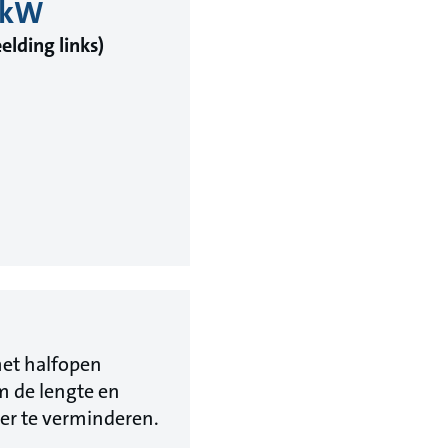
30kW
elding links)
et halfopen
m de lengte en
ter te verminderen.