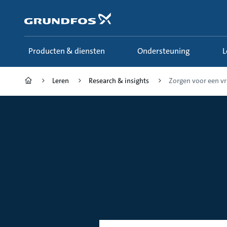
Ga
naar
hoofdinhoud
Producten & diensten
Ondersteuning
Leren
Research & insights
Zorgen voor een vri