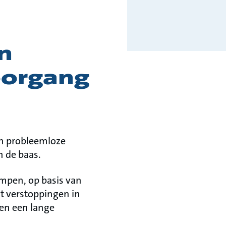
n
doorgang
en probleemloze
n de baas.
mpen, op basis van
mt verstoppingen in
en een lange