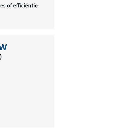
es of efficiëntie
kW
)