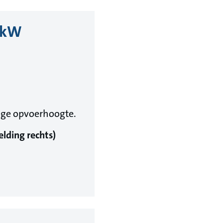
30kW
oge opvoerhoogte.
elding rechts)