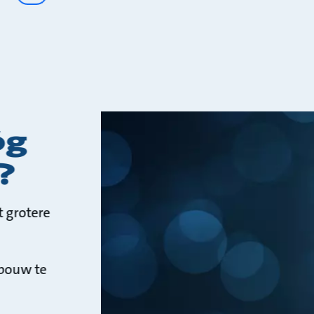
óg
?
t grotere
pbouw te