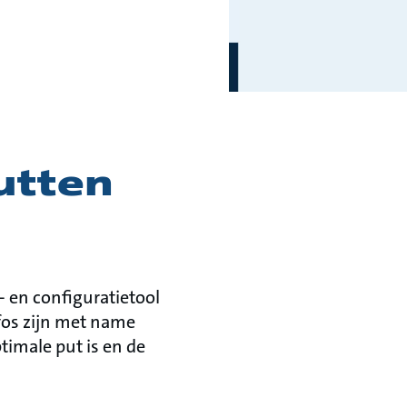
utten
 en configuratietool
fos zijn met name
imale put is en de