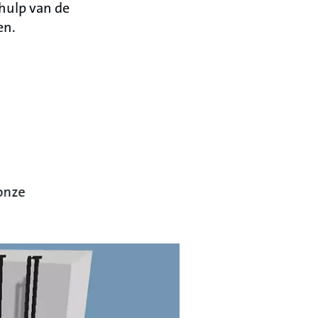
ehulp van de
en.
onze