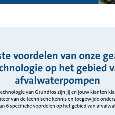
ste voordelen van onze g
chnologie op het gebied 
afvalwaterpompen
chnologie van Grundfos zijn jij en jouw klanten kl
ofiteer van de technische kennis en toegewijde onde
van 6 specifieke voordelen op het gebied van afvalw