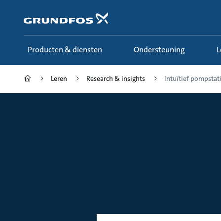
Ga
naar
hoofdinhoud
Producten & diensten
Ondersteuning
Leren
Research & insights
Intuïtief pompstat