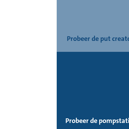
Probeer de put creat
Probeer de pompstati