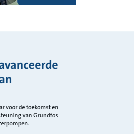
eavanceerde
van
aar voor de toekomst en
rsteuning van Grundfos
aterpompen.