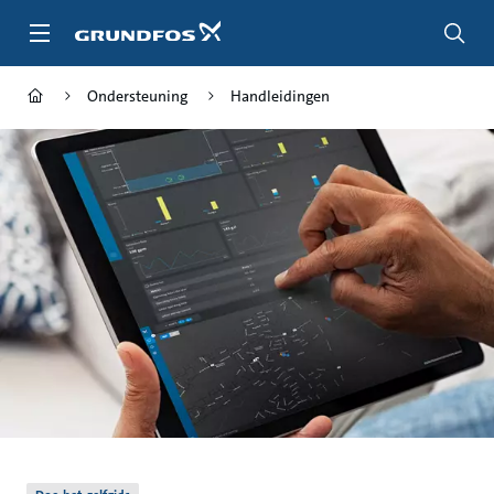
Ga
naar
hoofdinhoud
Ondersteuning
Handleidingen