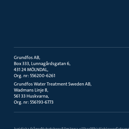
Grundfos AB
Box 333, Lunnagårdsgatan 6
431 24 MÖLNDAL
Org. nr: 556200-6261
Grundfos Water Treatment Sweden AB
Wadmans Linje 8
561 33 Huskvarna
Org. nr: 556193-6773
Juridiska frågor
Nyhetsbrev
Allmänna villkor
Whistleblower
Extrane