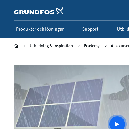
Gå
till
huvudinnehållet
Produkter och lösningar
Support
Utbi
Utbildning & inspiration
Ecademy
Alla kurse
Play