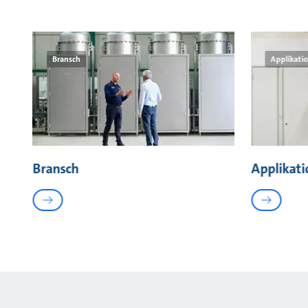
Bransch
Applikati
Bransch
Applikati