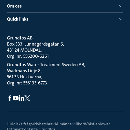
Om oss
Quick links
Grundfos AB
Box 333, Lunnagårdsgatan 6
431 24 MÖLNDAL
Org. nr: 556200-6261
Grundfos Water Treatment Sweden AB
Wadmans Linje 8
561 33 Huskvarna
Org. nr: 556193-6773
Juridiska frågor
Nyhetsbrev
Allmänna villkor
Whistleblower
Extranet
Kontakta Grundfos