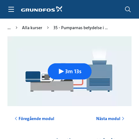
Gå
till
huvudinnehållet
Alla kurser
35 - Pumparnas betydelse i ...
3m 13s
Föregående modul
Nästa modul