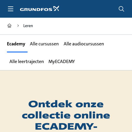
Ga
naar
hoofdinhoud
Leren
Ecademy
Alle cursussen
Alle audiocursussen
Alle leertrajecten
MyECADEMY
Ontdek onze
collectie online
ECADEMY-