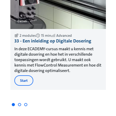
Cursus
2 modules
15 min
Advanced
33 - Een inleiding op Digitale Dosering
34
e
In deze ECADEMY-cursus maakt u kennis met
In
oor
digitale dosering en hoe het in verschillende
he
n
toepassingen wordt gebruikt. U maakt ook
me
os.
kennis met FlowControl Measurement en hoe dit
pr
digitale dosering optimaliseert.
va
wa
Start