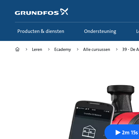
Ga
naar
hoofdinhoud
Producten & diensten
Ondersteuning
Leren
Ecademy
Alle cursussen
39 - De A
2m 15s