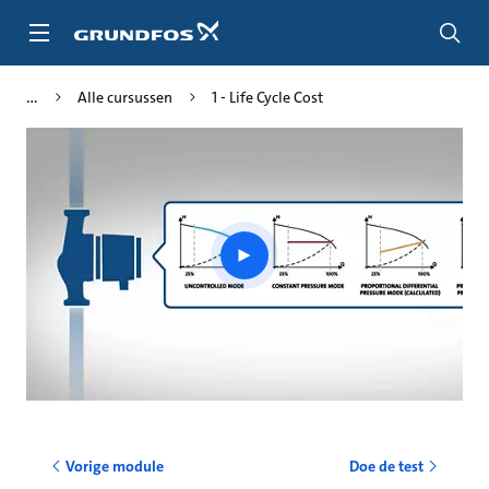
Ga
naar
hoofdinhoud
Alle cursussen
1 - Life Cycle Cost
Play
video
Vorige module
Doe de test