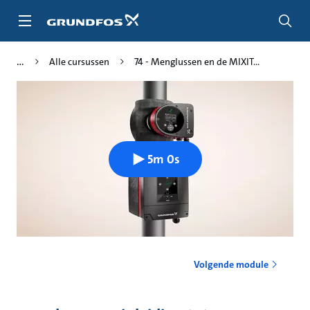
Ga
naar
hoofdinhoud
Alle cursussen
74 - Menglussen en de MIXIT...
5m 0s
Volgende module