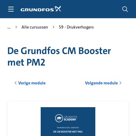
Ga
naar
hoofdinhoud
Alle cursussen
59 - Drukverhogers
De Grundfos CM Booster
met PM2
Vorige module
Volgende module