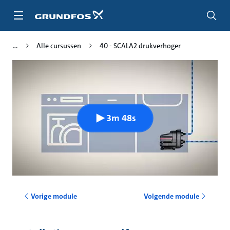
Ga
naar
hoofdinhoud
Alle cursussen
40 - SCALA2 drukverhoger
3m 48s
Vorige module
Volgende module