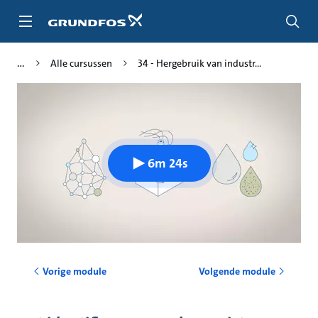
Ga
naar
hoofdinhoud
Alle cursussen
34 - Hergebruik van industr...
6m 24s
Vorige module
Volgende module