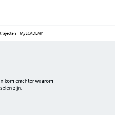
rtrajecten
MyECADEMY
 en kom erachter waarom
selen zijn.