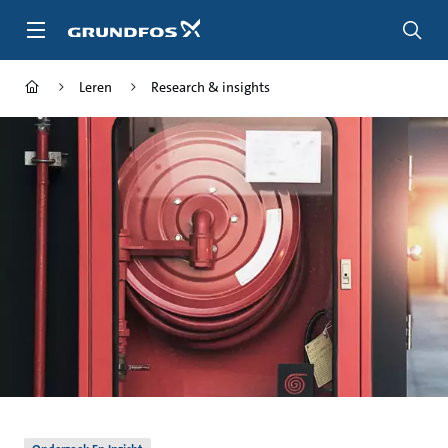
Ga
naar
hoofdinhoud
Leren
Research & insights