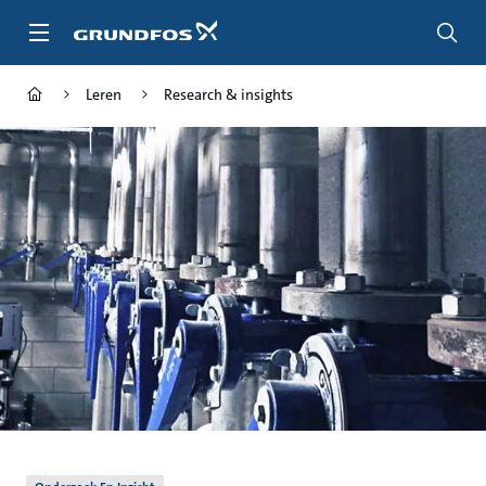
Ga
naar
hoofdinhoud
Leren
Research & insights