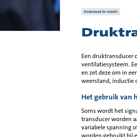
Onderzoek En Inzicht
Druktr
Een druktransducer o
ventilatiesysteem. E
en zet deze om in ee
weerstand, inductie o
Het gebruik van h
Soms wordt het signaa
transducer worden aa
variabele spanning of
worden gebruikt bij