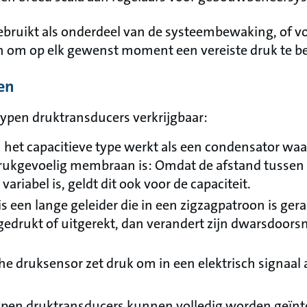
ruikt als onderdeel van de systeembewaking, of vo
 om op elk gewenst moment een vereiste druk te be
en
 typen druktransducers verkrijgbaar:
 het capacitieve type werkt als een condensator waar
rukgevoelig membraan is: Omdat de afstand tussen
ariabel is, geldt dit ook voor de capaciteit.
is een lange geleider die in een zigzagpatroon is ge
drukt of uitgerekt, dan verandert zijn dwarsdoorsn
he druksensor zet druk om in een elektrisch signaal 
ypen druktransducers kunnen volledig worden geïnt