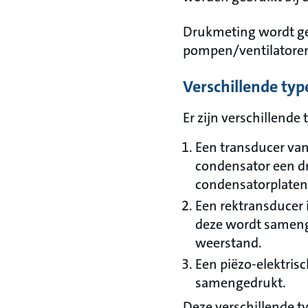
Drukmeting wordt geb
pompen/ventilatoren
Verschillende typ
Er zijn verschillende
Een transducer van
condensator een d
condensatorplaten v
Een rektransducer 
deze wordt samenge
weerstand.
Een piëzo-elektrisc
samengedrukt.
Deze verschillende t