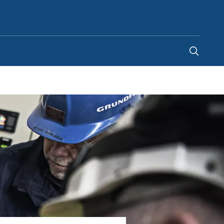
Belgium
-
FR
|
NL