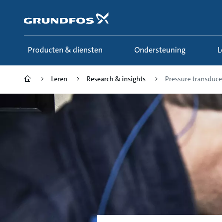
Ga
naar
hoofdinhoud
Producten & diensten
Ondersteuning
Leren
Research & insights
Pressure transduce