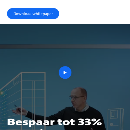
Download whitepaper
play
button
Bespaar tot 33%