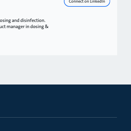
Connect on LinkedIn
dosing and disinfection.
duct manager in dosing &