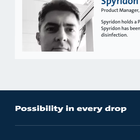
Spyridon
Product Manager,
Spyridon holds a P
Spyridon has been
disinfection.