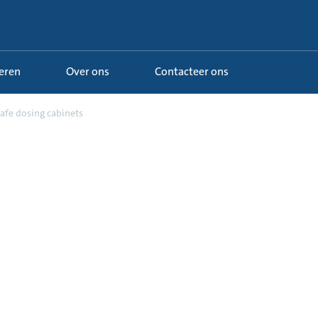
Leren
Over ons
Contacteer ons
safe dosing cabinets