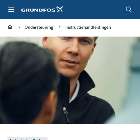
Ga
naar
hoofdinhoud
Ondersteuning
Instructiehandleidingen