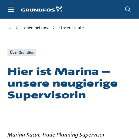
Zum
Inhalt
springen
Leben bei uns
Unsere Leute
Über Grundfos
Hier ist Marina –
unsere neugierige
Supervisorin
Marina Kačar, Trade Planning Supervisor