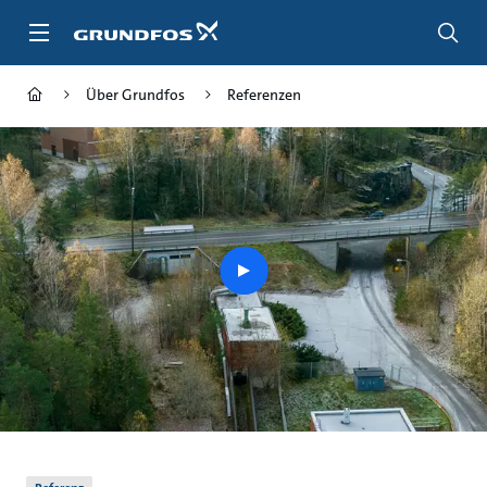
Zum
Inhalt
springen
Über Grundfos
Referenzen
play
button