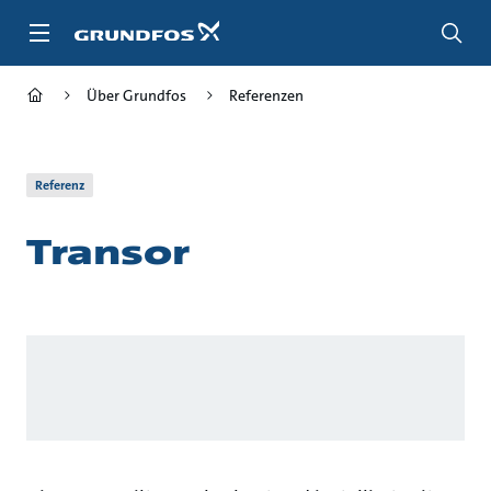
Zum
Inhalt
springen
Über Grundfos
Referenzen
Referenz
Transor