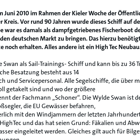
m Juni 2010 im Rahmen der Kieler Woche der Öffentlic
er Kreis. Vor rund 90 Jahren wurde dieses Schiff auf d
e war es damals als dampfgetriebenes Fischerboot de
f den deutschen Markt zu bringen. Das hierzu benötig
e noch erhalten. Alles andere ist ein High Tec Neubau
 Swan als Sail-Trainings- Schiff und kann bis zu 36 
che Besatzung besteht aus 14
ch und Servicepersonal. Alle Segelschiffe, die über
oll getakelt sind und wo der größere
ennt der Fachmann „Schoner“. Die Wylde Swan ist d
ßsegler, die EU Gewässer befahren,
rlich mit den Windjammern der letzten Jahrhunde
t HighTec und das hat seien Grund: Fäkalien und Abw
ser eingeleitet werden. Gleiches gilt auch für Bilg
mungen