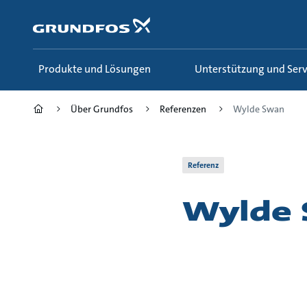
Zum
Inhalt
springen
Produkte und Lösungen
Unterstützung und Serv
Über Grundfos
Referenzen
Wylde Swan
Referenz
Wylde