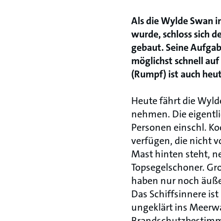
Als die Wylde Swan i
wurde, schloss sich d
gebaut. Seine Aufgab
möglichst schnell au
(Rumpf) ist auch heut
Heute fährt die Wylde
nehmen. Die eigentli
Personen einschl. Ko
verfügen, die nicht v
Mast hinten steht, n
Topsegelschoner. Gro
haben nur noch äuße
Das Schiffsinnere is
ungeklärt ins Meerwas
Brandschutzbestim