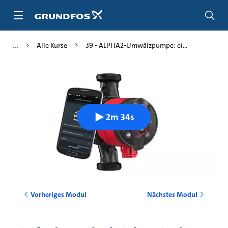
Zum
Inhalt
springen
Alle Kurse
39 - ALPHA2-Umwälzpumpe: ei...
2m 34s
Vorheriges Modul
Nächstes Modul