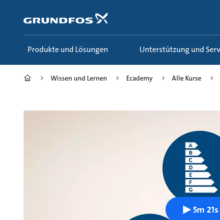
Zum
Inhalt
springen
Produkte und Lösungen
Unterstützung und Serv
Wissen und Lernen
Ecademy
Alle Kurse
5m 21s