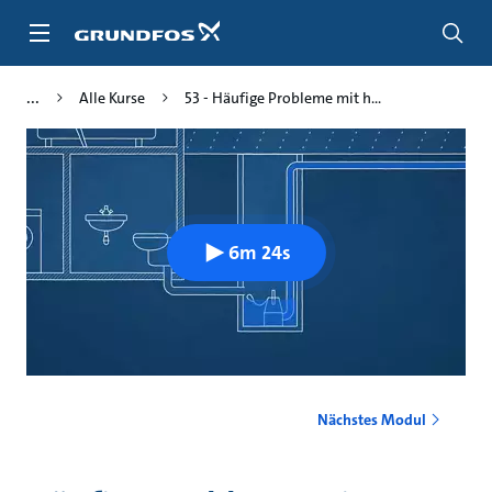
Zum
Inhalt
springen
Alle Kurse
53 - Häufige Probleme mit h...
6m 24s
Nächstes Modul