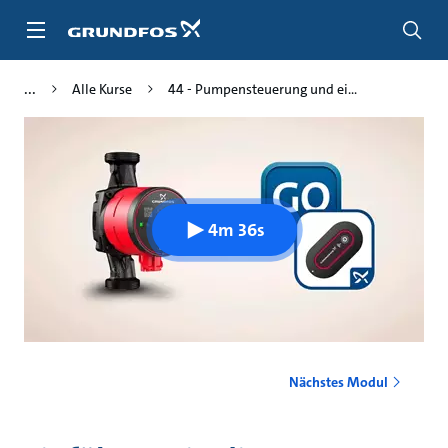
Zum
Inhalt
springen
Alle Kurse
44 - Pumpensteuerung und ei...
4m 36s
Nächstes Modul