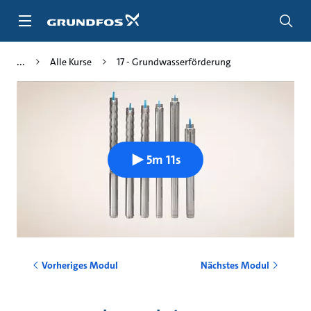
Zum
Inhalt
springen
Alle Kurse
17 - Grundwasserförderung
5m 11s
Vorheriges Modul
Nächstes Modul