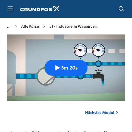
Zum
Inhalt
springen
Alle Kurse
31 - Industrielle Wasserver...
5m 20s
Nächstes Modul