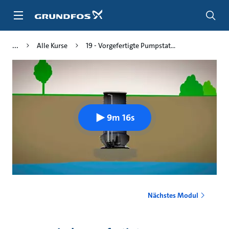
Zum
Inhalt
springen
Alle Kurse
19 - Vorgefertigte Pumpstat...
9m 16s
Nächstes Modul