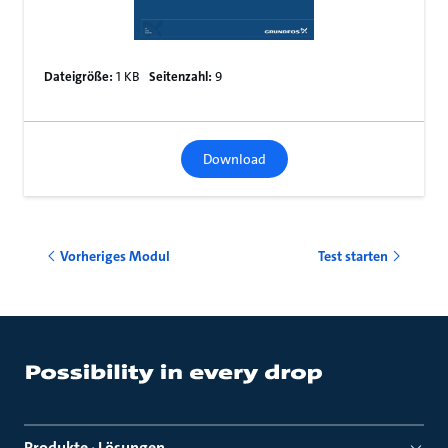
Dateigröße:
1 KB
Seitenzahl:
9
Download
Vorheriges Modul
Test starten
Produkte · Lösungen