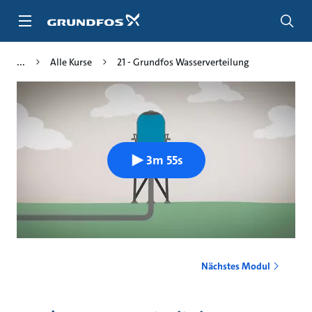
Zum
Inhalt
springen
Alle Kurse
21 - Grundfos Wasserverteilung
3m 55s
Nächstes Modul