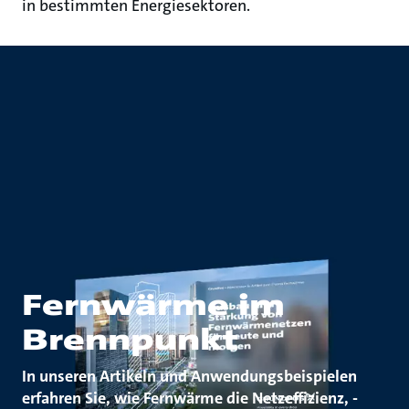
in bestimmten Energiesektoren.
Fernwärme im
Brennpunkt
In unseren Artikeln und Anwendungsbeispielen
erfahren Sie, wie Fernwärme die Netzeffizienz, -