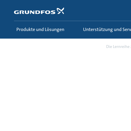
Zum
Inhalt
springen
Produkte und Lösungen
Unterstützung und Serv
Wissen und Lernen
Fachartikel
Die Lernreihe z