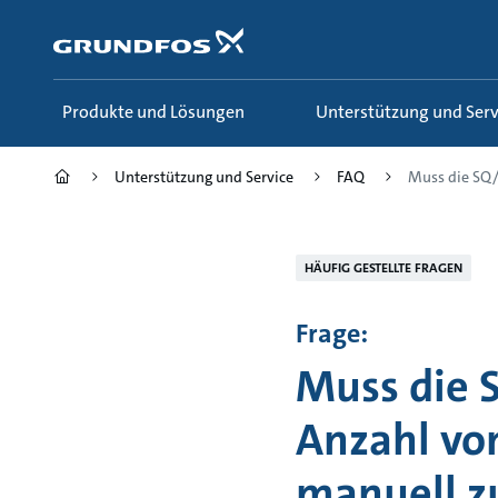
Zum
Inhalt
springen
Produkte und Lösungen
Unterstützung und Serv
Unterstützung und Service
FAQ
Muss die SQ/S
HÄUFIG GESTELLTE FRAGEN
Frage:
Muss die 
Anzahl vo
manuell z