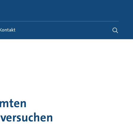
Switzerland
-
FR
|
DE
Kontakt
mmten
tversuchen