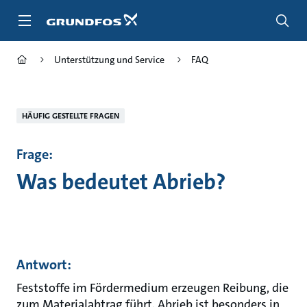
Zum
Inhalt
springen
Unterstützung und Service
FAQ
HÄUFIG GESTELLTE FRAGEN
Frage:
Was bedeutet Abrieb?
Antwort:
Feststoffe im Fördermedium erzeugen Reibung, die
zum Materialabtrag führt. Abrieb ist besonders in