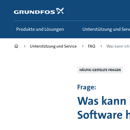
Zum
Inhalt
springen
Produkte und Lösungen
Unterstützung und Serv
Unterstützung und Service
FAQ
Was kann ich 
HÄUFIG GESTELLTE FRAGEN
Frage:
Was kann i
Software h