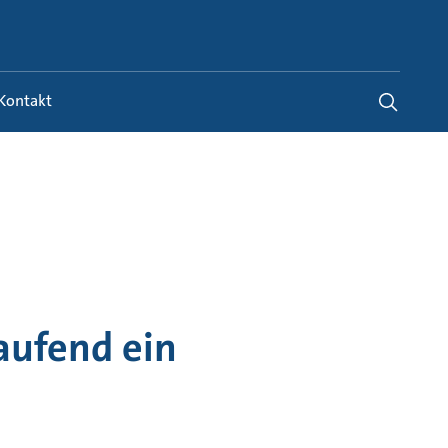
Switzerland
-
FR
|
DE
Kontakt
aufend ein