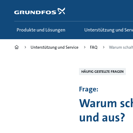
Zum
Inhalt
springen
Produkte und Lösungen
Unterstützung und Serv
Unterstützung und Service
FAQ
Warum schalte
HÄUFIG GESTELLTE FRAGEN
Frage:
Warum sch
und aus?