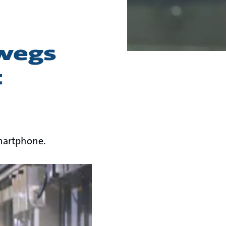
rwegs
t
Smartphone.