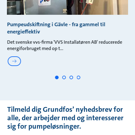
Pumpeudskiftning i Gävle - fra gammel til
N
energieffektiv
A
Det svenske vvs-firma 'VVS Installatøren AB' reducerede
Se
energiforbruget med op t
Gu
Tilmeld dig Grundfos’ nyhedsbrev for
alle, der arbejder med og interesserer
sig for pumpeløsninger.