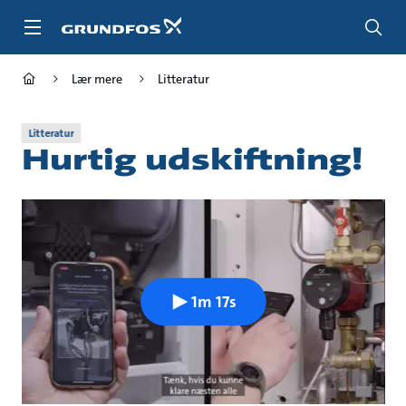
Gå
til
hovedindhold
Lær mere
Litteratur
Litteratur
Hurtig udskiftning!
1m 17s