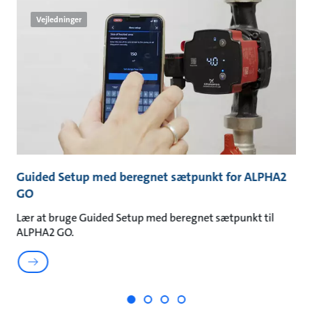
Vejledninger
O-
Guided Setup med beregnet sætpunkt for ALPHA2
G
GO
G
Lær at bruge Guided Setup med beregnet sætpunkt til
Læ
ALPHA2 GO.
G