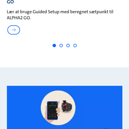
GO
G
Lær at bruge Guided Setup med beregnet sætpunkt til
Læ
ALPHA2 GO.
G