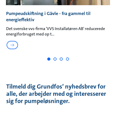
Pumpeudskiftning i Gävle - fra gammel til
N
energieffektiv
A
Det svenske vvs-firma 'VVS Installatøren AB' reducerede
Se
energiforbruget med op t
Gu
Tilmeld dig Grundfos’ nyhedsbrev for
alle, der arbejder med og interesserer
sig for pumpeløsninger.